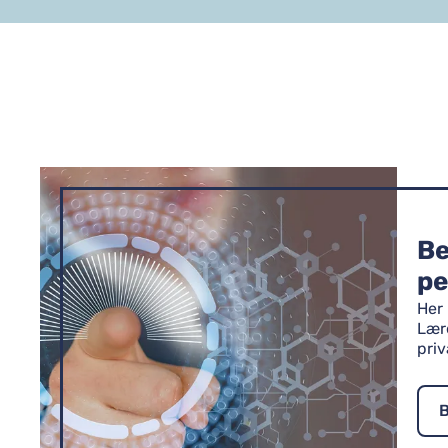
Be
pe
Her
Lær
priv
B