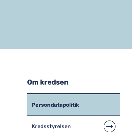
Om kredsen
Persondatapolitik
Kredsstyrelsen