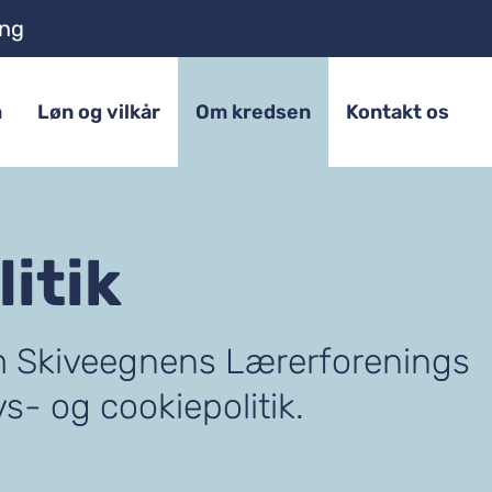
ing
m
Løn og vilkår
Om kredsen
Kontakt os
itik
m Skiveegnens Lærerforenings
vs- og cookiepolitik.