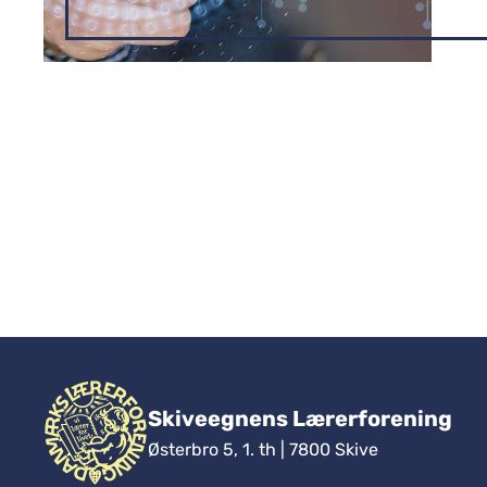
Skiveegnens Lærerforening
Østerbro 5, 1. th | 7800 Skive