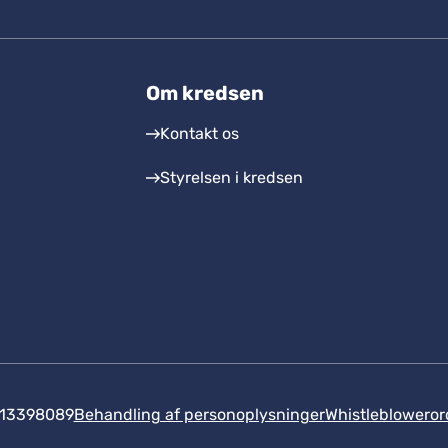
Om kredsen
Kontakt os
Styrelsen i kredsen
 13398089
Behandling af personoplysninger
Whistlebloweror